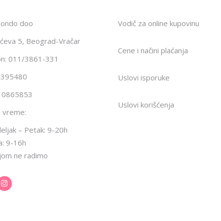
Mondo doo
Vodič za online kupovinu
ićeva 5, Beograd-Vračar
Cene i načini plaćanja
on: 011/3861-331
1395480
Uslovi isporuke
10865853
Uslovi korišćenja
 vreme:
ljak – Petak: 9-20h
a: 9-16h
jom ne radimo