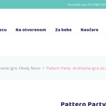
Pozovite nas:
011/3861-33
decu
Na otvorenom
Za bebe
Naočare
,
,
vene igre
Flexiq
Novo
>
Pattern Party- društvena igra za 
Pattern Party