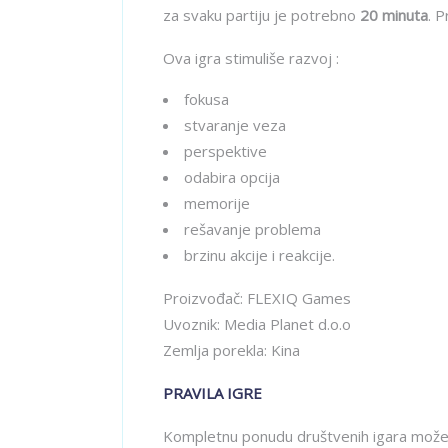
za svaku partiju je potrebno
20 minuta
. P
Ova igra stimuliše razvoj :
fokusa
stvaranje veza
perspektive
odabira opcija
memorije
rešavanje problema
brzinu akcije i reakcije.
Proizvođač: FLEXIQ Games
Uvoznik: Media Planet d.o.o
Zemlja porekla: Kina
PRAVILA IGRE
Kompletnu ponudu društvenih igara može