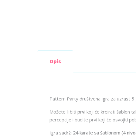
Opis
Pattern Party društvena igra za uzrast 5
Možete li biti
prvi
koji će kreirati šablon 
percepcije i budite prvi koji će osvojiti p
Igra sadrži
24 karate sa šablonom (4 nivoa 