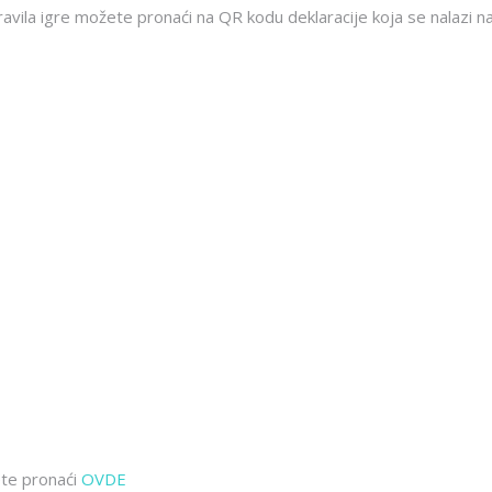
ravila igre možete pronaći na QR kodu deklaracije koja se nalazi na 
te pronaći
OVDE