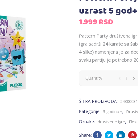
uzrast 5 god+
1.999
RSD
Pattern Party društvena igr
Igra sadrži
24 karate sa šab
4 slike)
namenjena je
za de
svaku partiju je potrebno
2
Pattern
Quantity
Party-
ŠIFRA PROIZVODA:
54300031
društvena
Kategorije:
,
5 godina +
Društ
igra
Oznake:
,
drustvene igre
Flex
za
Share: