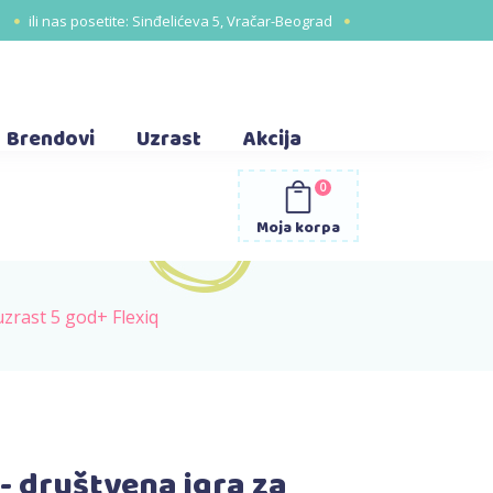
1
ili nas posetite:
Sinđelićeva 5, Vračar-Beograd
Brendovi
Uzrast
Akcija
0
Moja korpa
uzrast 5 god+ Flexiq
- društvena igra za