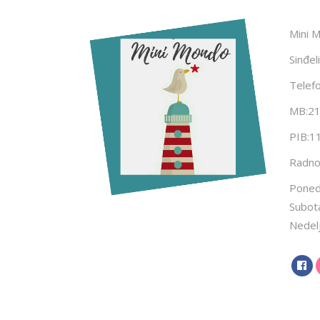
Mini 
Sinđel
Telef
MB:2
PIB:1
Radno
Ponede
Subot
Nedel