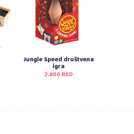
Dodaj u korpu
Jungle Speed društvena
igra
2.800
RSD