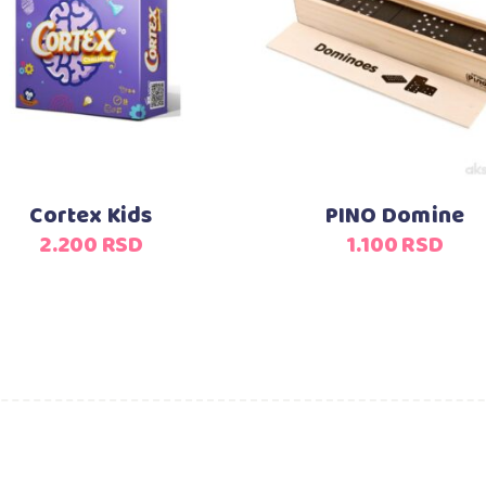
Dodaj u korpu
Dodaj u korpu
Cortex Kids
PINO Domine
2.200
RSD
1.100
RSD