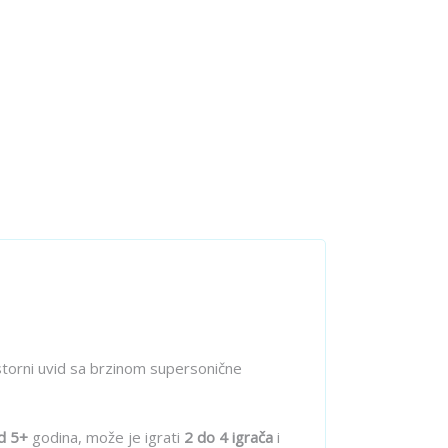
rostorni uvid sa brzinom supersonične
d 5+
godina, može je igrati
2 do 4 igrača
i