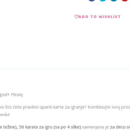
uzrast
ADD TO WISHLIST
5
god+
Flexiq
quantity
 god+ Flexiq
tako što ćete pravilno upariti karte za igranje? Kombinujte svoj p
obedu!
težine), 56 karata za igru (sa po 4 slike)
namenjena je
za decu o