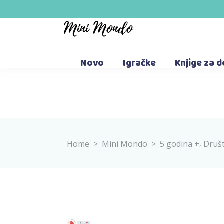
Novo
Igračke
Knjige za 
,
Home
>
Mini Mondo
>
5 godina +
Društ