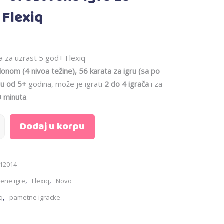
 Flexiq
a za uzrast 5 god+ Flexiq
lonom (4 nivoa težine), 56 karata za igru (sa po
cu od 5+
godina, može je igrati
2 do 4 igrača
i za
0 minuta
.
Dodaj u korpu
12014
,
,
vene igre
Flexiq
Novo
,
iq
pametne igracke