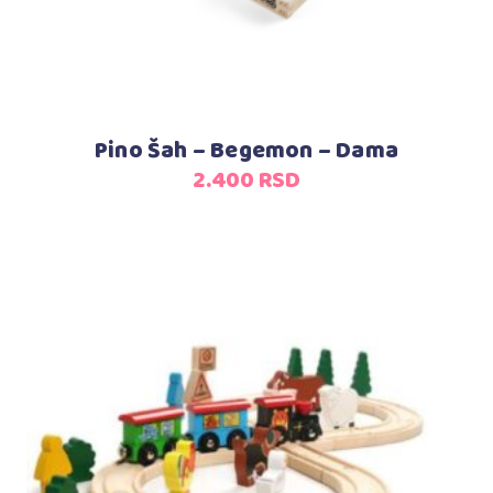
Pino Šah – Begemon – Dama
2.400
RSD
Dodaj u korpu