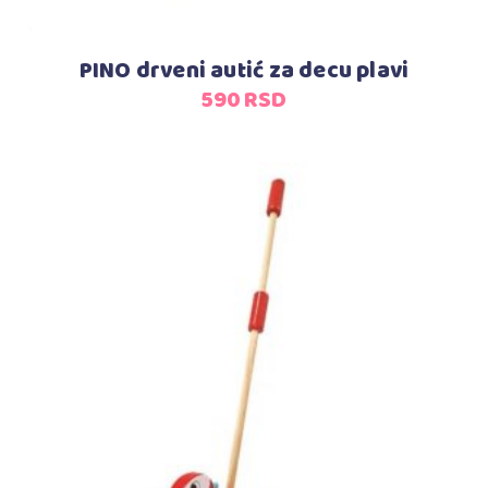
PINO drveni autić za decu plavi
590
RSD
Dodaj u korpu