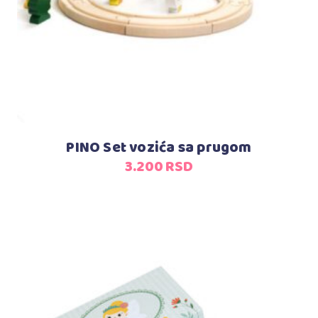
PINO Set vozića sa prugom
3.200
RSD