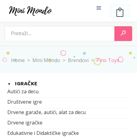
Home
>
Mini Mondo
>
Brendovi
>
Pino Toys
IGRAČKE
▼
Autići za decu
Društvene igre
Drvene garaže, autići, alat za decu
Drvene igračke
Edukativne i Didaktičke igračke