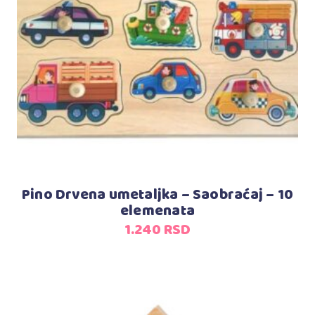
Dodaj u korpu
Pino Drvena umetaljka – Saobraćaj – 10
elemenata
1.240
RSD