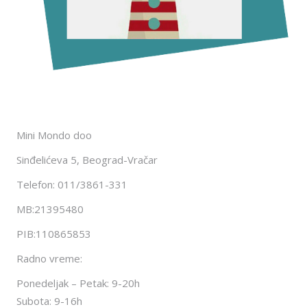
Mini Mondo doo
Sinđelićeva 5, Beograd-Vračar
Telefon: 011/3861-331
MB:21395480
PIB:110865853
Radno vreme:
Ponedeljak – Petak: 9-20h
Subota: 9-16h