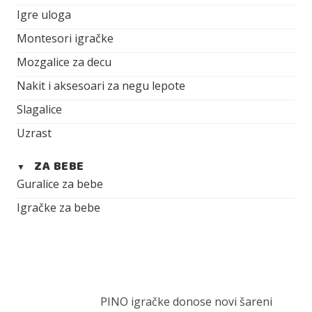
Igre uloga
Montesori igračke
Mozgalice za decu
Nakit i aksesoari za negu lepote
Slagalice
Uzrast
ZA BEBE
▼
Guralice za bebe
Igračke za bebe
PINO igračke donose novi šareni