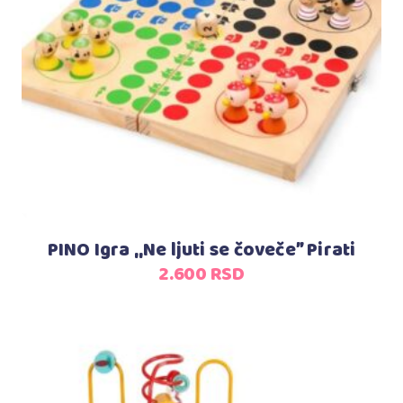
Dodaj u korpu
PINO Igra ‚‚Ne ljuti se čoveče” Pirati
2.600
RSD