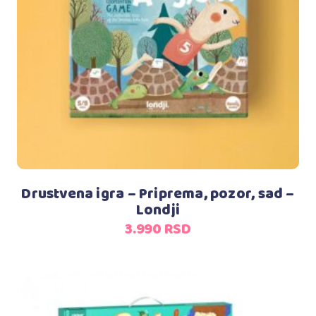
Dodaj u korpu
Drustvena igra – Priprema, pozor, sad –
Londji
3.990
RSD