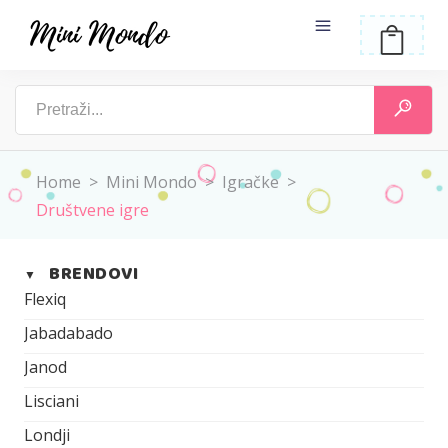
Home
>
Mini Mondo
>
Igračke
>
Društvene igre
BRENDOVI
▼
Flexiq
Jabadabado
Janod
Lisciani
Londji