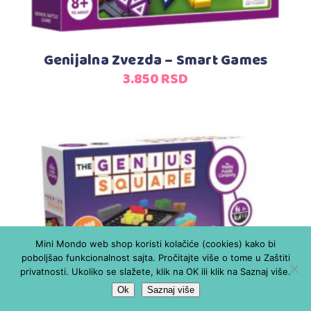
Genijalna Zvezda – Smart Games
3.850
RSD
Mini Mondo web shop koristi kolačiće (cookies) kako bi
Dodaj u korpu
poboljšao funkcionalnost sajta. Pročitajte više o tome u Zaštiti
privatnosti. Ukoliko se slažete, klik na OK ili klik na Saznaj više.
Ok
Saznaj više