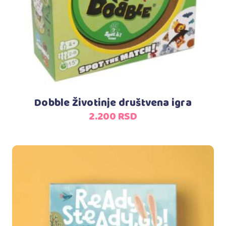
Dobble Životinje društvena igra
2.200
RSD