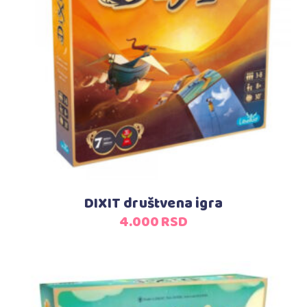
Dodaj u korpu
DIXIT društvena igra
4.000
RSD