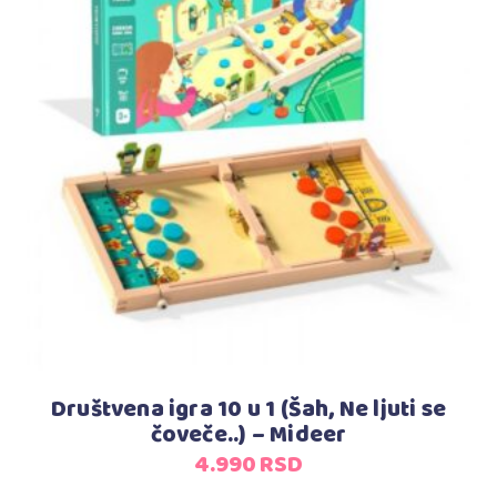
Dodaj u korpu
Društvena igra 10 u 1 (Šah, Ne ljuti se
čoveče..) – Mideer
4.990
RSD