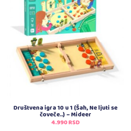
Dodaj u korpu
Društvena igra 10 u 1 (Šah, Ne ljuti se
čoveče..) – Mideer
4.990
RSD