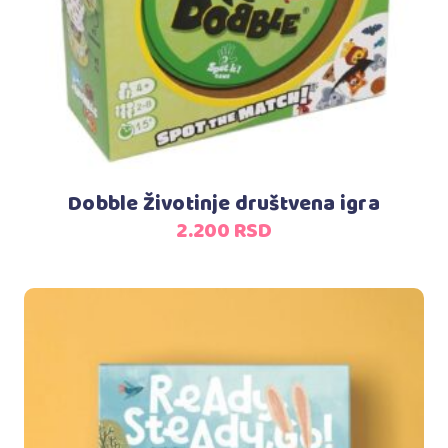
Dobble Životinje društvena igra
2.200
RSD