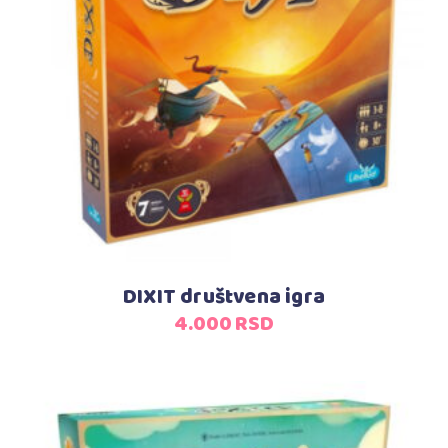
Dodaj u korpu
DIXIT društvena igra
4.000
RSD