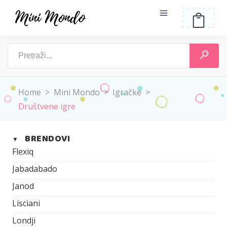
Home
>
Mini Mondo
>
Igračke
>
Društvene igre
BRENDOVI
▼
Flexiq
Jabadabado
Janod
Lisciani
Londji