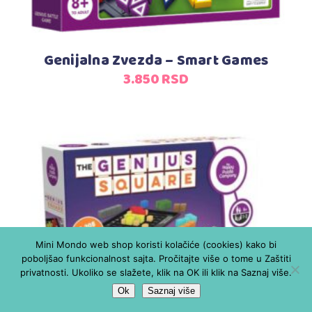
Genijalna Zvezda – Smart Games
3.850
RSD
Mini Mondo web shop koristi kolačiće (cookies) kako bi
Dodaj u korpu
poboljšao funkcionalnost sajta. Pročitajte više o tome u Zaštiti
privatnosti. Ukoliko se slažete, klik na OK ili klik na Saznaj više.
Ok
Saznaj više