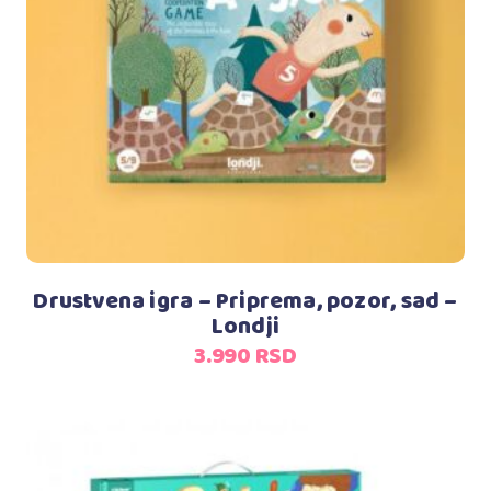
Dodaj u korpu
Drustvena igra – Priprema, pozor, sad –
Londji
3.990
RSD