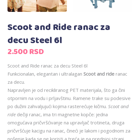
Scoot and Ride ranac za
decu Steel 6l
2.500
RSD
Scoot and Ride ranac za decu Steel 6l
Funkcionalan, elegantan i ultralagan
Scoot and ride
ranac
za decu.
Napravljen je od recikliranog PET materijala, što ga čini
otpornim na vodu i prljavštinu. Ramene trake su podesive
po dužini zahvaljujući kojima rasterećuje kičmu.
Scoot and
ride
dečiji ranac, ima tri magnetne kopče: jedna
omogućava pričvršćivanje na upravljač trotineta, druga
pričvršćuje kacigu na ranac, čineći je lakom i pogodnom za
nošenje kada se ne koristi a treća je na prednjoj strani.