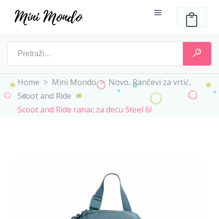
,
,
Home
>
Mini Mondo
>
Novo
Rančevi za vrtić
Scoot and Ride
>
Scoot and Ride ranac za decu Steel 6l