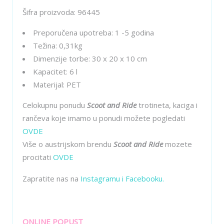
Šifra proizvoda:
96445
Preporučena upotreba: 1 -5 godina
Težina: 0,31kg
Dimenzije torbe: 30 x 20 x 10 cm
Kapacitet: 6 l
Materijal: PET
Celokupnu ponudu
Scoot and Ride
trotineta, kaciga i
rančeva koje imamo u ponudi možete pogledati
OVDE
Više o austrijskom brendu
Scoot and Ride
mozete
procitati
OVDE
Zapratite nas na
Instagramu
i
Facebooku
.
ONLINE POPUST