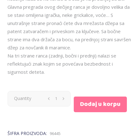
Glavna pregrada ovog dečijeg ranca je dovoljno velika da
se stavi omiljena igračka, neke grickalice, voće… S
unutrašnje strane pronaći ćete dva mrežasta džepa sa
patent zatvaračem i priveskom za ključeve. Sa bočne
strane ima dva držača za bocu, na prednjoj strani savršen
džep za novčanik ili maramice.
Na tri strane ranca (zadnji, bočni i prednji) nalazi se
reflektujući znak kojim se povećava bezbednost i
sigurnost deteta.
Scoot
Quantity
Dodaj u korpu
and
Ride
ŠIFRA PROIZVODA:
96445
ranac