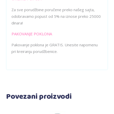
Za sve porudžbine poručene preko našeg sajta,
odobravamo popust od 5% na iznose preko 25000
dinara!
PAKOVANJE POKLONA
Pakovanje poklona je GRATIS. Unesite napomenu
pri kreiranju porudžbenice.
Povezani proizvodi