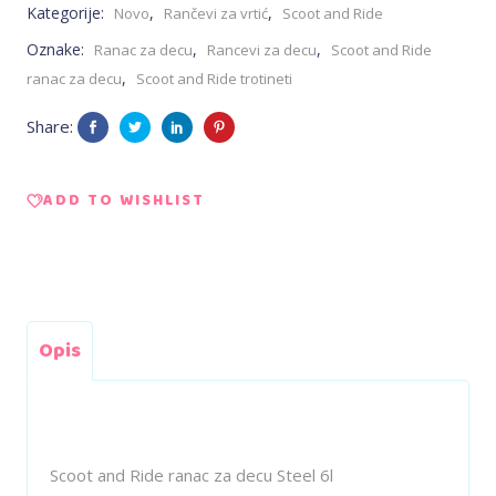
Kategorije:
,
,
Novo
Rančevi za vrtić
Scoot and Ride
za
Oznake:
,
,
Ranac za decu
Rancevi za decu
Scoot and Ride
,
ranac za decu
Scoot and Ride trotineti
decu
Share:
Steel
6l
ADD TO WISHLIST
quantity
Opis
Scoot and Ride ranac za decu Steel 6l