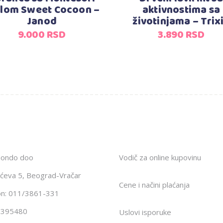
blom Sweet Cocoon –
aktivnostima sa
Janod
životinjama – Trix
9.000
RSD
3.890
RSD
Mondo doo
Vodič za online kupovinu
ićeva 5, Beograd-Vračar
Cene i načini plaćanja
on: 011/3861-331
1395480
Uslovi isporuke