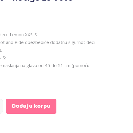
 decu Lemon XXS-S
ot and Ride obezbediće dodatnu sigurnot deci
e.
– S:
 se naslanja na glavu od 45 do 51 cm (pomoću
Dodaj u korpu