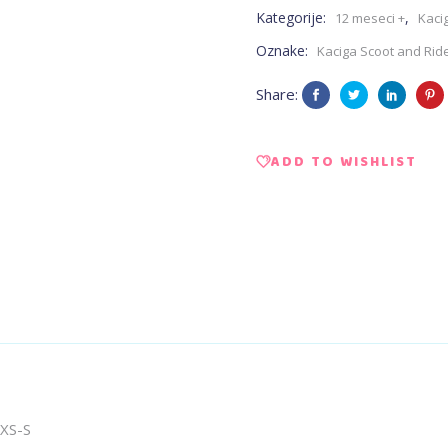
Kategorije:
,
12 meseci +
Kacig
-
Oznake:
Kaciga Scoot and Rid
Kaciga
Share:
za
ADD TO WISHLIST
decu
Lemon
XXS-
S
quantity
XXS-S