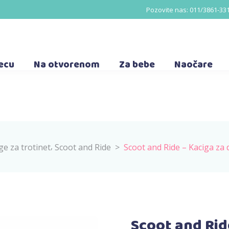
Pozovite nas:
011/3861-33
decu
Na otvorenom
Za bebe
Naočare
,
ge za trotinet
Scoot and Ride
>
Scoot and Ride – Kaciga za
Scoot and Rid