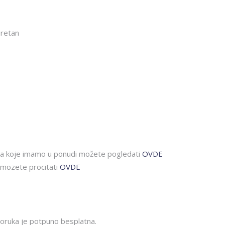
uretan
ta koje imamo u ponudi možete pogledati
OVDE
mozete procitati
OVDE
oruka je potpuno besplatna.