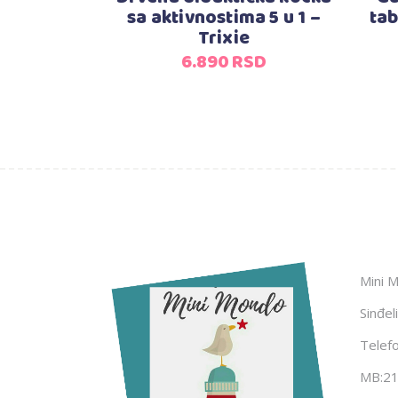
sa aktivnostima 5 u 1 –
ta
Trixie
6.890
RSD
Mini 
Sinđel
Telef
MB:2