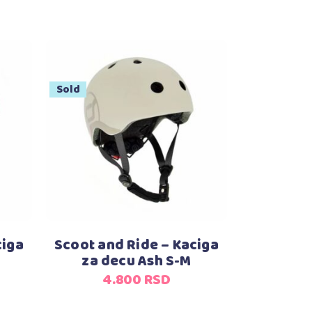
Sold
Pročitajte još
ciga
Scoot and Ride – Kaciga
M
za decu Ash S-M
4.800
RSD