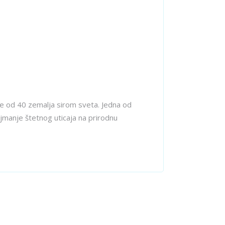
ise od 40 zemalja sirom sveta. Jedna od
ajmanje štetnog uticaja na prirodnu