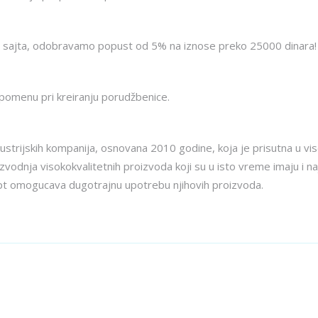
 sajta, odobravamo popust od 5% na iznose preko 25000 dinara!
pomenu pri kreiranju porudžbenice.
 austrijskih kompanija, osnovana 2010 godine, koja je prisutna u v
izvodnja visokokvalitetnih proizvoda koji su u isto vreme imaju i n
cept omogucava dugotrajnu upotrebu njihovih proizvoda.