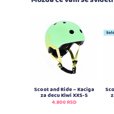
Možda će vam se svideti
Sol
Dodaj u korpu
Scoot and Ride – Kaciga
Sco
za decu Kiwi XXS-S
z
4.800
RSD