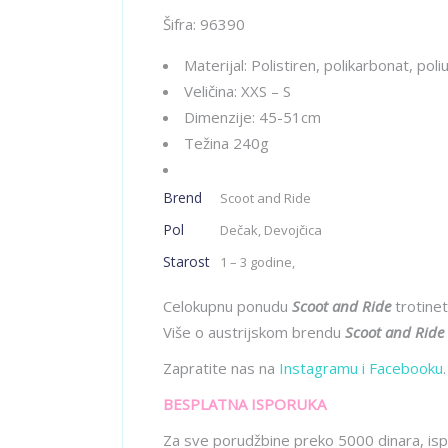
Šifra: 96390
Materijal: Polistiren, polikarbonat, poli
Veličina: XXS – S
Dimenzije: 45-51cm
Težina 240g
Brend
Scoot and Ride
Pol
Dečak, Devojčica
Starost
1 – 3 godine,
Celokupnu ponudu
Scoot and Ride
trotine
Više o austrijskom brendu
Scoot and Ride
Zapratite nas na
Instagramu
i
Facebooku
.
BESPLATNA ISPORUKA
Za sve porudžbine preko 5000 dinara, isp