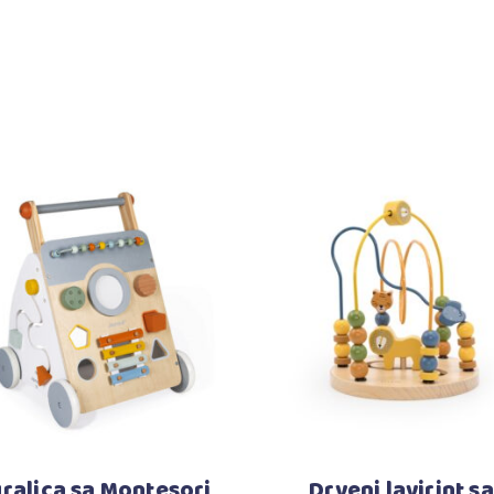
Dodaj u korpu
Dodaj u korpu
ralica sa Montesori
Drveni lavirint sa