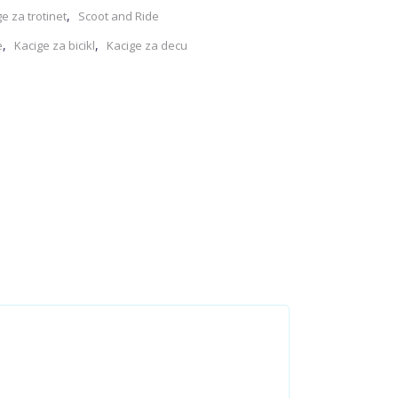
,
e za trotinet
Scoot and Ride
,
,
e
Kacige za bicikl
Kacige za decu