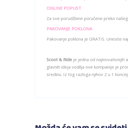
ONLINE POPUST
Za sve porudžbine poručene preko našeg
PAKOVANJE POKLONA
Pakovanje poklona je GRATIS. Unesite na
Scoot & Ride
je jedna od najinovativnijih
glavnih ideja vodilja ove kompanije je pro
sredinu. Iz tog razloga njihov 2 u 1 kon