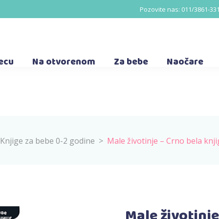
Pozovite nas:
011/3861-33
decu
Na otvorenom
Za bebe
Naočare
Knjige za bebe 0-2 godine
>
Male životinje – Crno bela knj
Male životinje