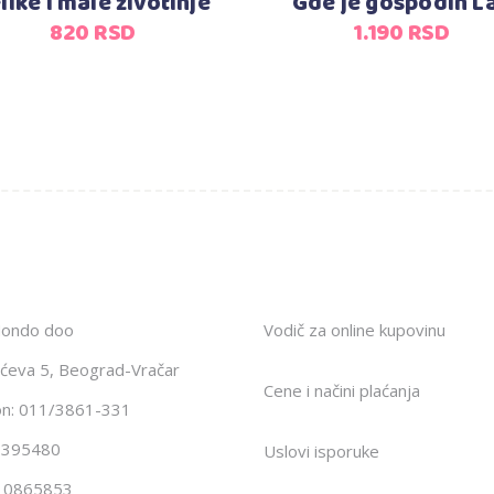
like i male životinje
Gde je gospodin L
820
RSD
1.190
RSD
Mondo doo
Vodič za online kupovinu
ićeva 5, Beograd-Vračar
Cene i načini plaćanja
on: 011/3861-331
1395480
Uslovi isporuke
10865853