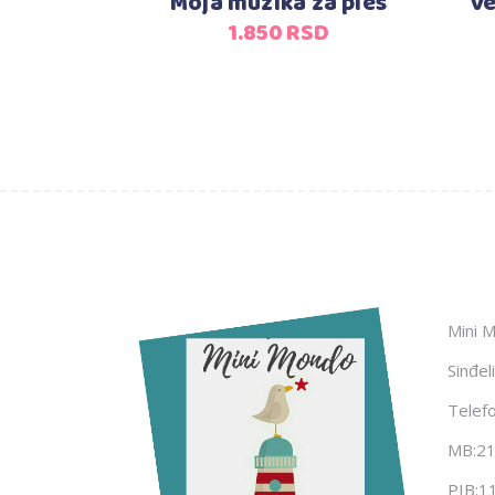
Moja muzika za ples
Ve
1.850
RSD
Mini 
Sinđel
Telef
MB:2
PIB:1