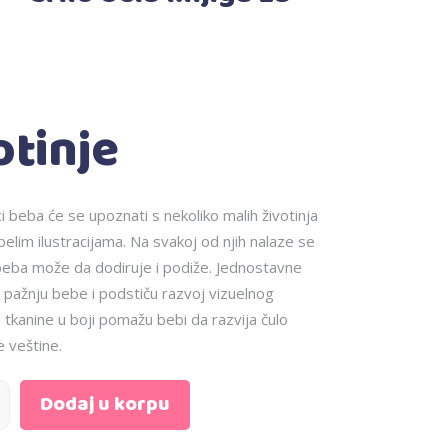
otinje
ci beba će se upoznati s nekoliko malih životinja
elim ilustracijama. Na svakoj od njih nalaze se
 beba može da dodiruje i podiže. Jednostavne
če pažnju bebe i podstiču razvoj vizuelnog
 tkanine u boji pomažu bebi da razvija čulo
e veštine.
Dodaj u korpu