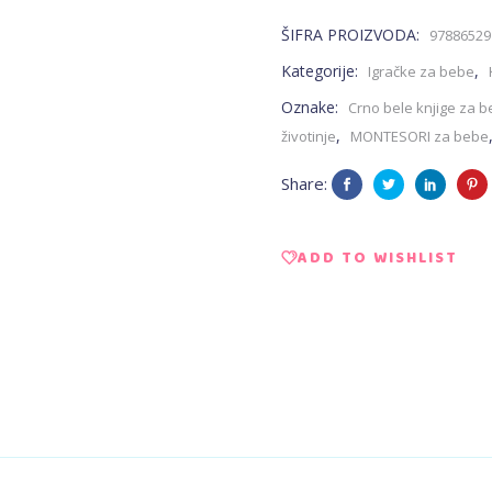
ŠIFRA PROIZVODA:
97886529
-
Kategorije:
,
Igračke za bebe
Crno
Oznake:
Crno bele knjige za 
,
životinje
MONTESORI za bebe
bela
Share:
knjiga
za
ADD TO WISHLIST
bebe
quantity