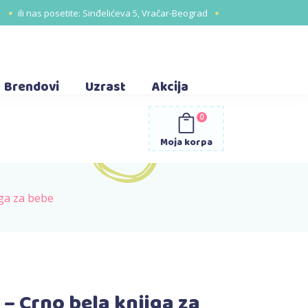
1
ili nas posetite:
Sinđelićeva 5, Vračar-Beograd
Brendovi
Uzrast
Akcija
0
Moja korpa
iga za bebe
 – Crno bela knjiga za