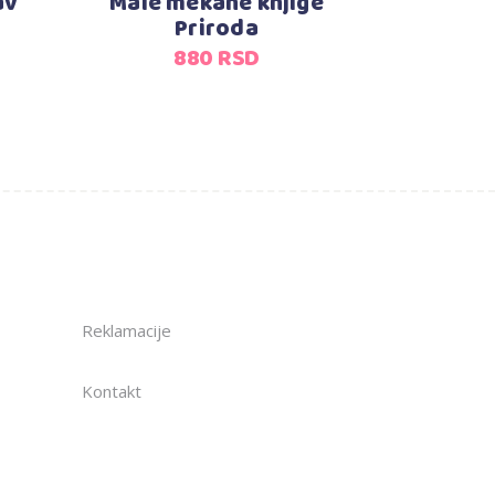
av
Male mekane knjige
Priroda
880
RSD
Reklamacije
Kontakt