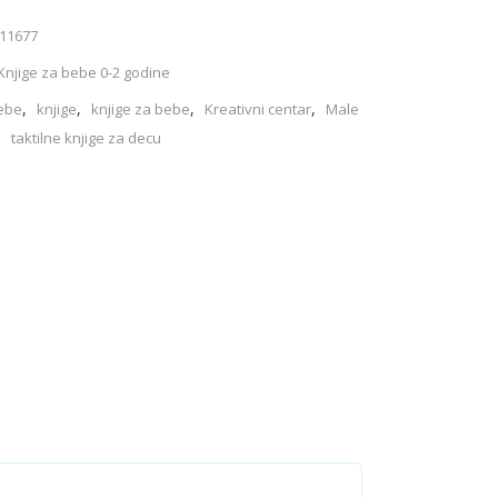
11677
Knjige za bebe 0-2 godine
,
,
,
,
bebe
knjige
knjige za bebe
Kreativni centar
Male
,
taktilne knjige za decu