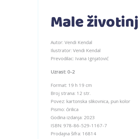
Male životin
Autor: Vendi Kendal
Ilustrator: Vendi Kendal
Prevodilac: Ivana Ignjatović
Uzrast: 0-2
Format: 19 h 19 cm
Broj strana: 12 str.
Povez: kartonska slikovnica, pun kolor
Pismo: ćirilica
Godina izdanja: 2023
ISBN: 978-86-529-1167-7
Prodajna šifra: 16814