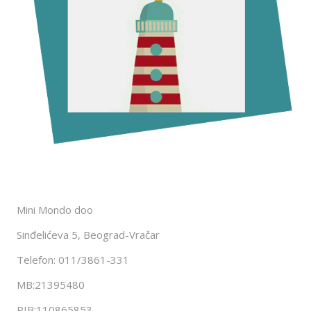
Mini Mondo doo
Sinđelićeva 5, Beograd-Vračar
Telefon: 011/3861-331
MB:21395480
PIB:110865853