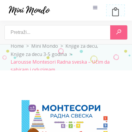
,
Home
>
Mini Mondo
>
Knjige za decu
Knjige za decu 3-5 godina
>
Larousse Montesori Radna sveska – Učim da
sabiram i oduzimam