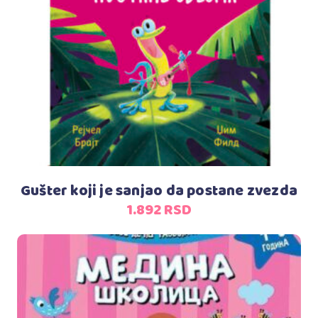
Dodaj u korpu
Gušter koji je sanjao da postane zvezda
1.892
RSD