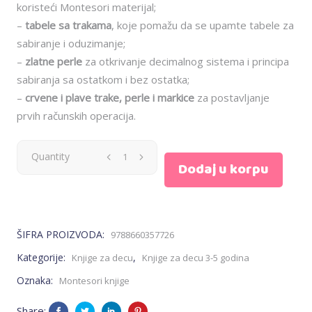
koristeći Montesori materijal;
–
tabele sa trakama
, koje pomažu da se upamte tabele za
sabiranje i oduzimanje;
–
zlatne perle
za otkrivanje decimalnog sistema i principa
sabiranja sa ostatkom i bez ostatka;
–
crvene i plave trake, perle i markice
za postavljanje
prvih računskih operacija.
Larousse
Quantity
Dodaj u korpu
Montesori
Radna
ŠIFRA PROIZVODA:
9788660357726
sveska
Kategorije:
,
Knjige za decu
Knjige za decu 3-5 godina
-
Oznaka:
Montesori knjige
Učim
Share: