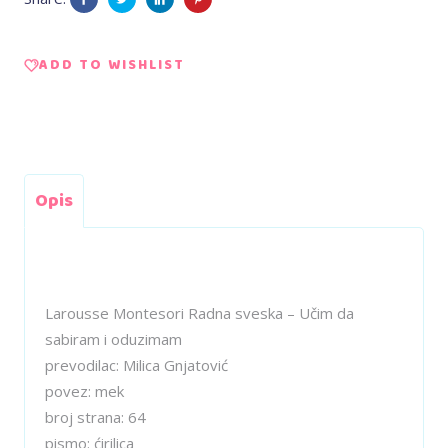
da
ADD TO WISHLIST
sabiram
i
oduzimam
Opis
quantity
Larousse Montesori Radna sveska – Učim da
sabiram i oduzimam
prevodilac:
Milica Gnjatović
povez:
mek
broj strana:
64
pismo:
ćirilica