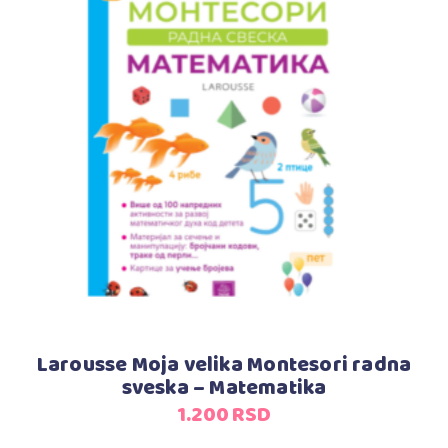
Dodaj u korpu
Larousse Moja velika Montesori radna
sveska – Matematika
1.200
RSD