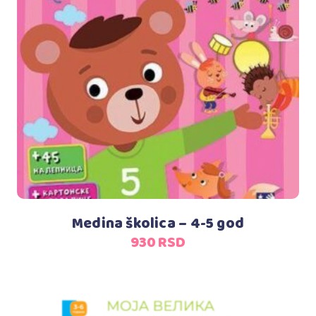
Dodaj u korpu
Medina školica – 4-5 god
930
RSD