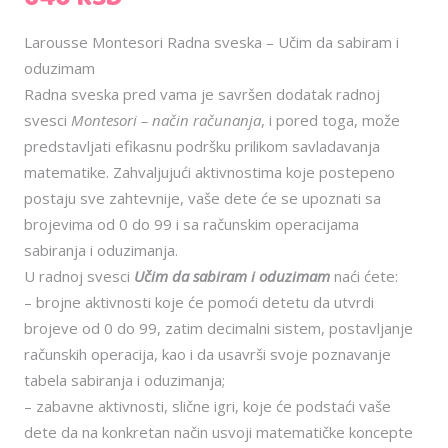
Larousse Montesori Radna sveska – Učim da sabiram i
oduzimam
Radna sveska pred vama je savršen dodatak radnoj
svesci
Montesori – način računanja
, i pored toga, može
predstavljati efikasnu podršku prilikom savladavanja
matematike. Zahvaljujući aktivnostima koje postepeno
postaju sve zahtevnije, vaše dete će se upoznati sa
brojevima od 0 do 99 i sa računskim operacijama
sabiranja i oduzimanja.
U radnoj svesci
Učim da sabiram i oduzimam
naći ćete:
– brojne aktivnosti koje će pomoći detetu da utvrdi
brojeve od 0 do 99, zatim decimalni sistem, postavljanje
računskih operacija, kao i da usavrši svoje poznavanje
tabela sabiranja i oduzimanja;
– zabavne aktivnosti, slične igri, koje će podstaći vaše
dete da na konkretan način usvoji matematičke koncepte