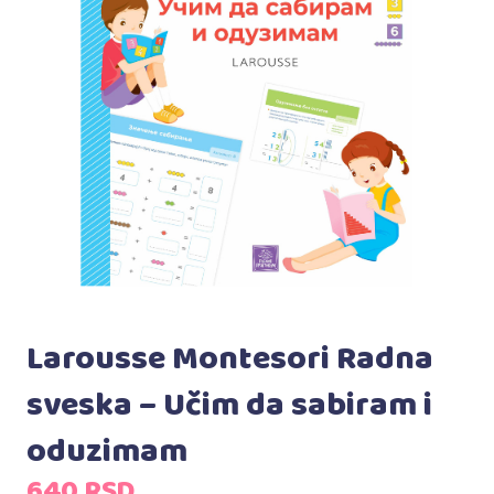
Larousse Montesori Radna
sveska – Učim da sabiram i
oduzimam
640
RSD