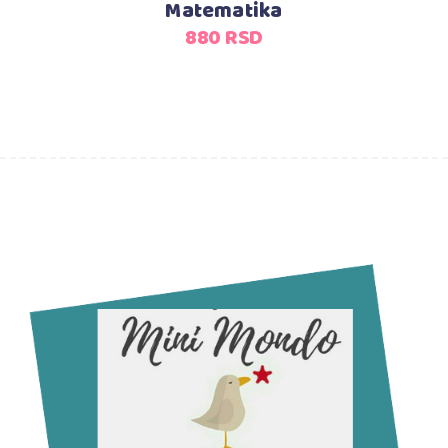
Matematika
880
RSD