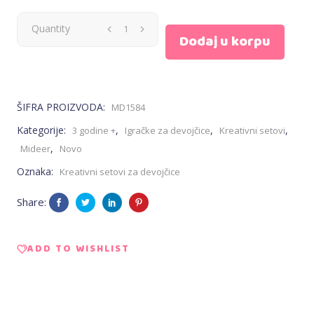
Kreativni
Quantity
Dodaj u korpu
set
Obuci
ŠIFRA PROIZVODA:
MD1584
devojčicu,
Kategorije:
,
,
,
3 godine +
Igračke za devojčice
Kreativni setovi
,
Mideer
Novo
večernje
Oznaka:
Kreativni setovi za devojčice
haljine
Share:
-
Mideer
ADD TO WISHLIST
quantity