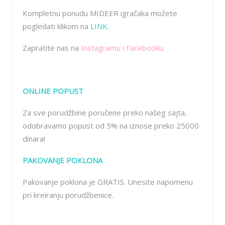
Kompletnu ponudu MIDEER igračaka možete
pogledati klikom na
LINK.
Zapratite nas na
Instagramu
i
Facebooku
.
ONLINE POPUST
Za sve porudžbine poručene preko našeg sajta,
odobravamo popust od 5% na iznose preko 25000
dinara!
PAKOVANJE POKLONA
Pakovanje poklona je GRATIS. Unesite napomenu
pri kreiranju porudžbenice.