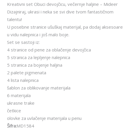
Kreativni set Obuci devojčicu, večernje haljine – Mideer
Dizajniraj, ukrasi i neka se svi dive tvom fantastičnom
talentu!
U posebne stranice ušuškaj materijal, pa dodaj aksesoare
u vidu nalepnica i još malo boje.
Set se sastoji iz:
4 stranice od pene za oblačenje devojčica
5 stranica za lepljenje nalepnica
5 stranica za bojenje haljina
2 palete pigmenata
4 lista nalepnica
šablon za oblikovanje materijala
6 materijala
ukrasne trake
četkice
olovke za uvlačenje materijala u penu
Šifra:
MD1584