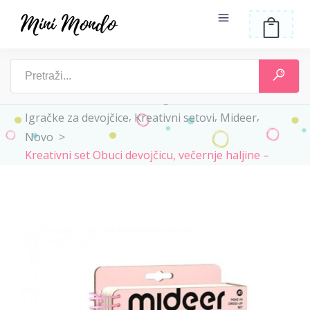
,
Home
>
Mini Mondo
>
3 godine +
,
,
,
Igračke za devojčice
Kreativni setovi
Mideer
Novo
>
Kreativni set Obuci devojčicu, večernje haljine –
Mideer