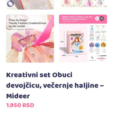
Kreativni set Obuci
devojčicu, večernje haljine –
Mideer
1.950
RSD