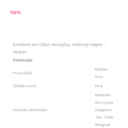
Opis
Kreativni set Obuci devojčicu, večernje haljine –
Mideer
Deklaracija
Mideer,
Proizvođač
Kina
Zemlja uvoza
Kina
Minimals
d.o.o Jurija
Uvoznik i distributer
Gagarina
12b, 11000
Beograd