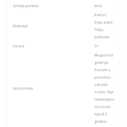
Zemlja porekla
Kina
Karton,
boja, papir,
Materijal
folija,
poliester
Uzrast
3+
Mogućnost
gušenja.
Koristiti u
prisustvu
odrasle
Upozorenje
osobe. Nije
namenjeno
za uzrast
ispod 3
godine.