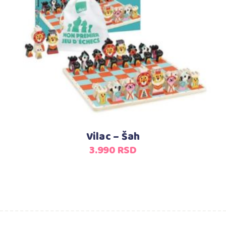
Pročitajte još
Vilac – Šah
3.990
RSD