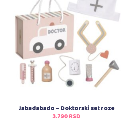
Dodaj u korpu
Jabadabado – Doktorski set roze
3.790
RSD