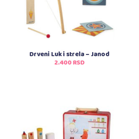
Drveni Luk i strela – Janod
2.400
RSD
Dodaj u korpu