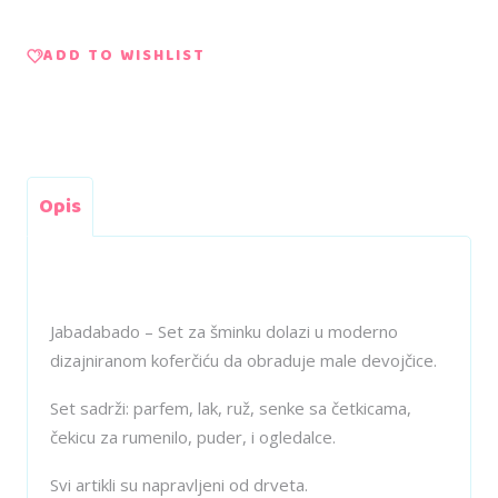
ADD TO WISHLIST
Opis
Jabadabado – Set za šminku dolazi u moderno
dizajniranom koferčiću da obraduje male devojčice.
Set sadrži: parfem, lak, ruž, senke sa četkicama,
čekicu za rumenilo, puder, i ogledalce.
Svi artikli su napravljeni od drveta.