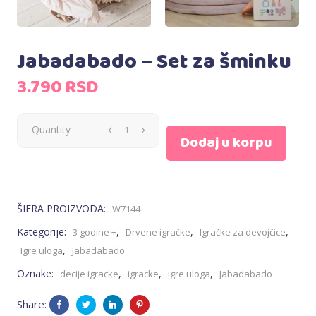
Jabadabado – Set za šminku
3.790
RSD
Jabadabado
Quantity
Dodaj u korpu
-
Set
ŠIFRA PROIZVODA:
W7144
za
Kategorije:
,
,
,
3 godine +
Drvene igračke
Igračke za devojčice
,
Igre uloga
Jabadabado
šminku
Oznake:
,
,
,
decije igracke
igracke
igre uloga
Jabadabado
quantity
Share: