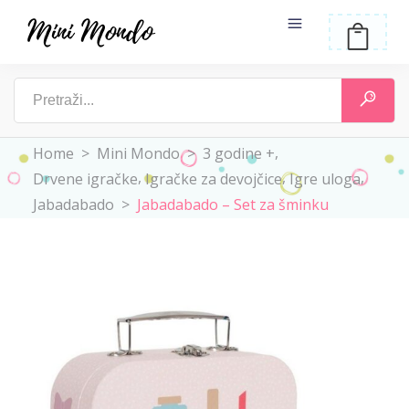
,
Home
>
Mini Mondo
>
3 godine +
,
,
,
Drvene igračke
Igračke za devojčice
Igre uloga
Jabadabado
>
Jabadabado – Set za šminku