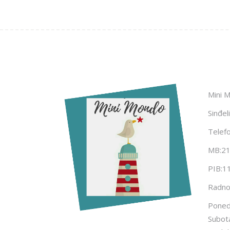
Mini 
Sinđel
Telef
MB:2
PIB:1
Radno
Ponede
Subot