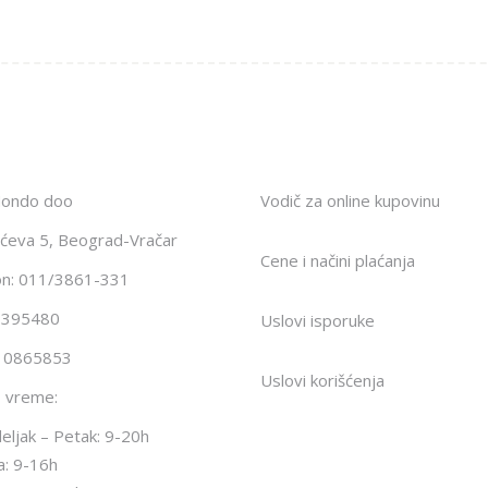
Mondo doo
Vodič za online kupovinu
ićeva 5, Beograd-Vračar
Cene i načini plaćanja
on: 011/3861-331
1395480
Uslovi isporuke
10865853
Uslovi korišćenja
 vreme:
ljak – Petak: 9-20h
a: 9-16h