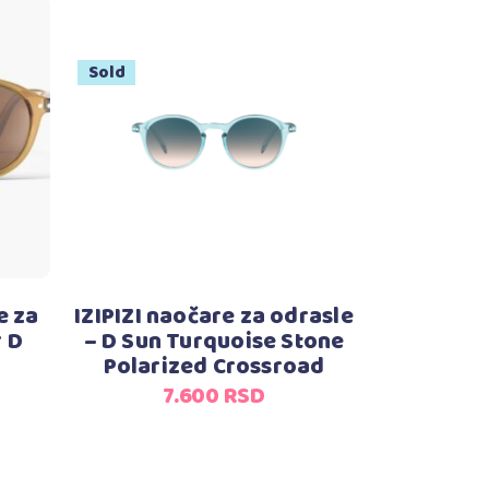
Sold
Pročitajte još
e za
IZIPIZI naočare za odrasle
# D
– D Sun Turquoise Stone
Polarized Crossroad
7.600
RSD