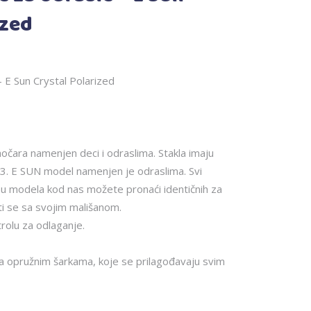
ized
– E Sun Crystal Polarized
aočara namenjen deci i odraslima. Stakla imaju
3. E SUN model namenjen je odraslima. Svi
inu modela kod nas možete pronaći identičnih za
iti se sa svojim mališanom.
trolu za odlaganje.
 sa opružnim šarkama, koje se prilagođavaju svim