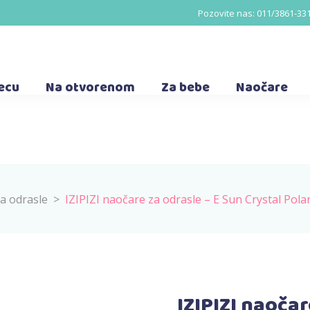
Pozovite nas:
011/3861-33
decu
Na otvorenom
Za bebe
Naočare
a odrasle
>
IZIPIZI naočare za odrasle – E Sun Crystal Pola
IZIPIZI naočar