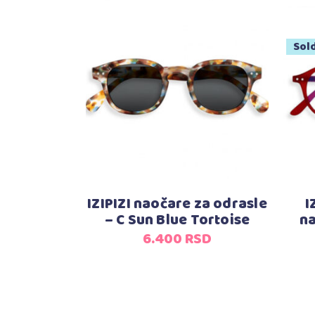
Sol
Dodaj u korpu
IZIPIZI naočare za odrasle
I
– C Sun Blue Tortoise
na
6.400
RSD