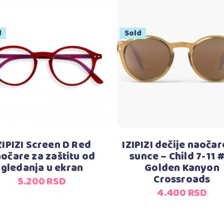
d
Sold
Pročitajte još
Pročitajte još
ZIPIZI Screen D Red
IZIPIZI dečije naočar
očare za zaštitu od
sunce – Child 7-11 
gledanja u ekran
Golden Kanyon
Crossroads
5.200
RSD
4.400
RSD