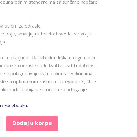
 međunarodnim standardima za sunčane naočare
sa stilom za odrasle.
e boje, smanjuju intenzitet svetla, stvaraju
aja.
ernim dizajnom, fleksibilnim drškama i gumenim
čare za odrasle nude kvalitet, stil i udobnost.
da se prilagođavaju svim oblicima i veličinama
le sa optimalnom zaštitom kategorije 3, štite
ki model dobija se i torbica za odlaganje.
u
i
Facebooku
.
Dodaj u korpu