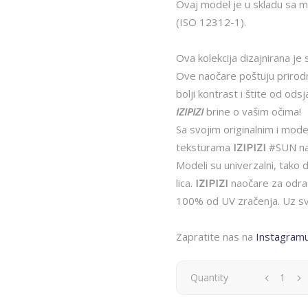
Ovaj model je u skladu sa
(ISO 12312-1).
Ova kolekcija dizajnirana je 
Ove naočare poštuju prirodn
bolji kontrast i štite od odsj
IZIPIZI
brine o vašim očima!
Sa svojim originalnim i mod
teksturama
IZIPIZI
#SUN nao
Modeli su univerzalni, tako 
lica.
IZIPIZI
naočare za odras
100% od UV zračenja. Uz sva
Zapratite nas na
Instagram
IZIPIZI
Quantity
naočare