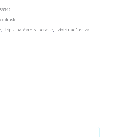
39549
a odrasle
,
,
e
Izipizi naočare za odrasle
Izipizi naočare za
e