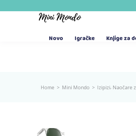
Novo
Igračke
Knjige za 
,
Home
>
Mini Mondo
>
Izipizi
Naočare z