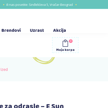
1
ili nas posetite:
Sinđelićeva 5, Vračar-Beograd
Brendovi
Uzrast
Akcija
0
Moja korpa
rized
e za odrasle – E Sun