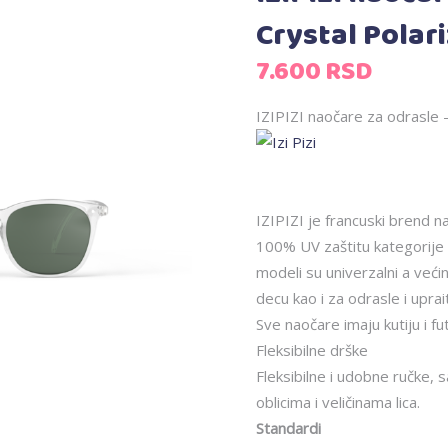
Crystal Polar
7.600
RSD
IZIPIZI naočare za odrasle 
IZIPIZI je francuski brend n
100% UV zaštitu kategorije 
modeli su univerzalni a već
decu kao i za odrasle i upra
Sve naočare imaju kutiju i fu
Fleksibilne drške
Fleksibilne i udobne ručke,
oblicima i veličinama lica.
Standardi