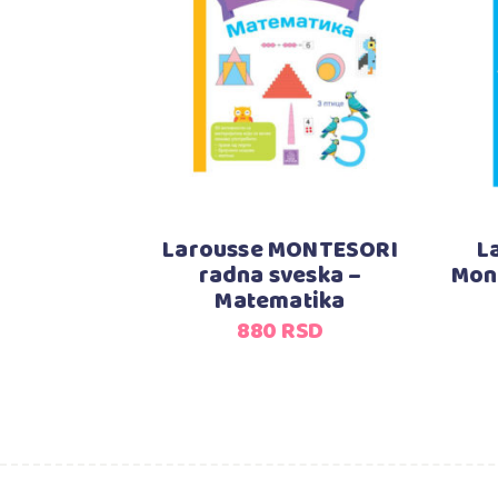
Dodaj u korpu
Larousse MONTESORI
L
radna sveska –
Mont
Matematika
880
RSD