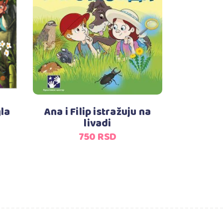
Dodaj u korpu
la
Ana i Filip istražuju na
livadi
750
RSD