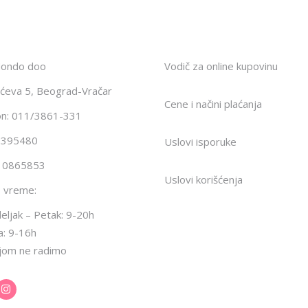
Mondo doo
Vodič za online kupovinu
ićeva 5, Beograd-Vračar
Cene i načini plaćanja
on: 011/3861-331
1395480
Uslovi isporuke
10865853
Uslovi korišćenja
 vreme:
ljak – Petak: 9-20h
a: 9-16h
jom ne radimo