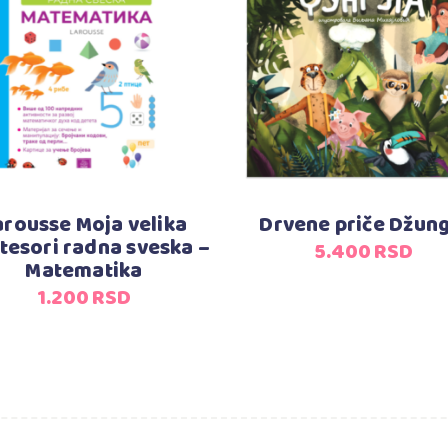
Dodaj u korpu
Dodaj u korpu
arousse Moja velika
Drvene priče Džung
esori radna sveska –
5.400
RSD
Matematika
1.200
RSD