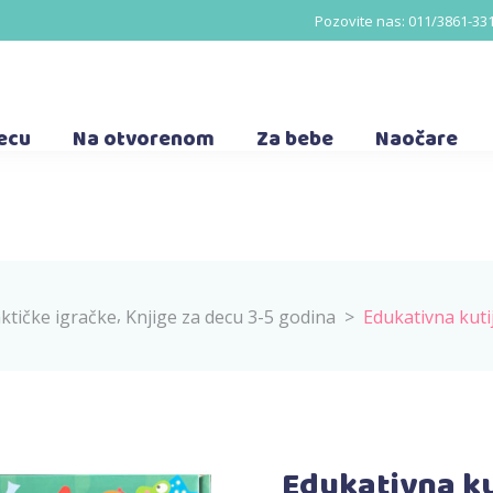
Pozovite nas:
011/3861-33
decu
Na otvorenom
Za bebe
Naočare
,
aktičke igračke
Knjige za decu 3-5 godina
>
Edukativna kuti
Edukativna ku