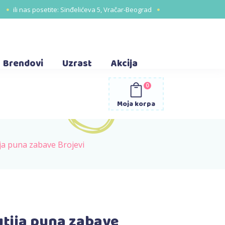
1
ili nas posetite:
Sinđelićeva 5, Vračar-Beograd
Brendovi
Uzrast
Akcija
0
Moja korpa
ja puna zabave Brojevi
tija puna zabave