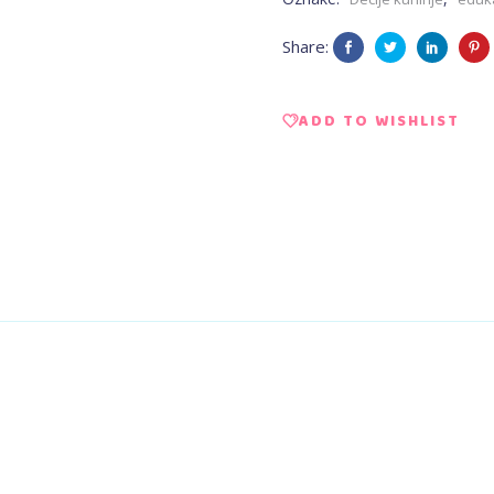
Brojevi
Share:
quantity
ADD TO WISHLIST