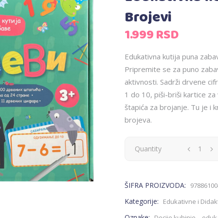
Brojevi
1.999
RSD
Edukativna kutija puna zaba
Pripremite se za puno zabave
aktivnosti. Sadrži drvene ci
1 do 10, piši-briši kartice z
štapića za brojanje. Tu je i
brojeva.
Edukativna
Quantity
kutija
ŠIFRA PROIZVODA:
97886100
puna
Kategorije:
Edukativne i Didak
zabave
Oznake:
,
Decije kuhinje
eduka