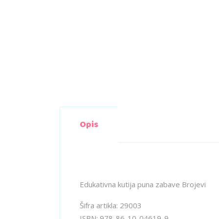
Opis
Edukativna kutija puna zabave Brojevi
Šifra artikla: 29003
ISBN: 978-86-10-04619-9