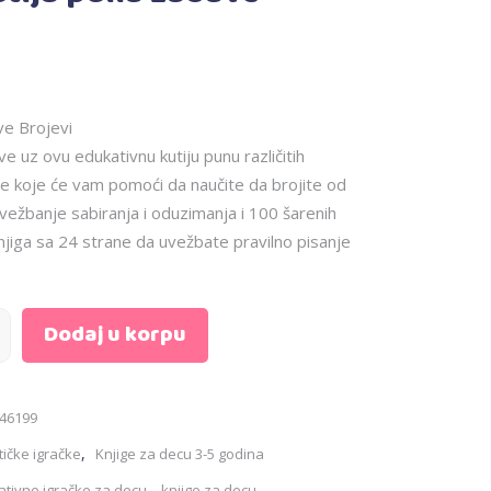
ve Brojevi
 uz ovu edukativnu kutiju punu različitih
fre koje će vam pomoći da naučite da brojite od
a vežbanje sabiranja i oduzimanja i 100 šarenih
 knjiga sa 24 strane da uvežbate pravilno pisanje
Dodaj u korpu
46199
,
tičke igračke
Knjige za decu 3-5 godina
,
tivne igračke za decu
knjige za decu