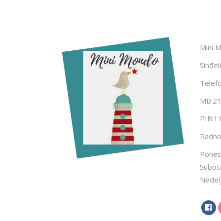
Mini 
Sinđel
Telef
MB:2
PIB:1
Radno
Ponede
Subot
Nedel