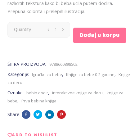
razlicitih tekstura kako bi beba ucila putem dodira.
Prepuna kolorita i prelepih ilustracija.
Bebin
Quantity
Dodaj u korpu
dodir
-
ŠIFRA PROIZVODA:
9788660898502
Vozila
Kategorije:
,
,
Igračke za bebe
Knjige za bebe 0-2 godine
Knjige
za decu
quantity
Oznake:
,
,
bebin dodir
interaktivne knjige za decu
knjige za
,
bebe
Prva bebina knjiga
Share:
ADD TO WISHLIST