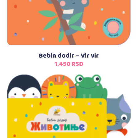
Bebin dodir – Vir vir
1.450
RSD
Dodaj u korpu