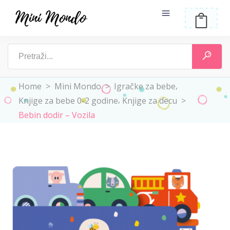
,
Home
>
Mini Mondo
>
Igračke za bebe
,
Knjige za bebe 0-2 godine
Knjige za decu
>
Bebin dodir – Vozila