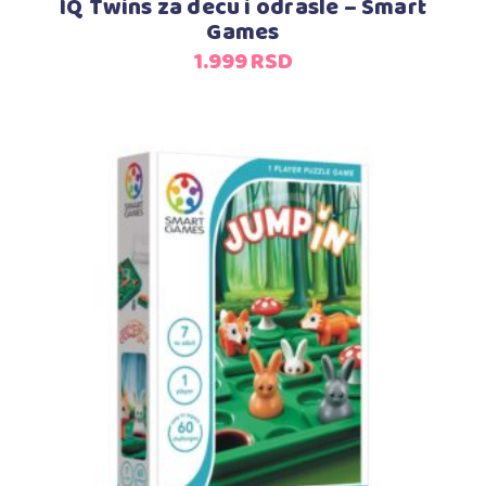
IQ Twins za decu i odrasle – Smart
Games
1.999
RSD
Dodaj u korpu