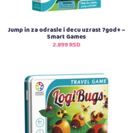
Jump in za odrasle i decu uzrast 7god+ –
Smart Games
2.899
RSD
Dodaj u korpu