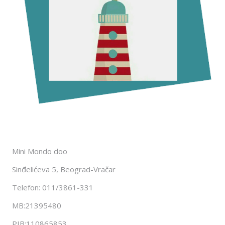
Mini Mondo doo
Sinđelićeva 5, Beograd-Vračar
Telefon: 011/3861-331
MB:21395480
PIB:110865853