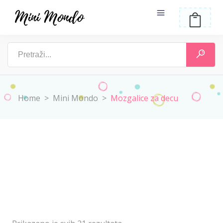
Home
>
Mini Mondo
>
Mozgalice za decu