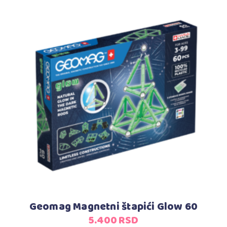
Dodaj u korpu
Geomag Magnetni štapići Glow 60
5.400
RSD