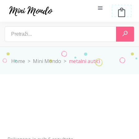
Home
>
Mini Mondo
>
metalni autici