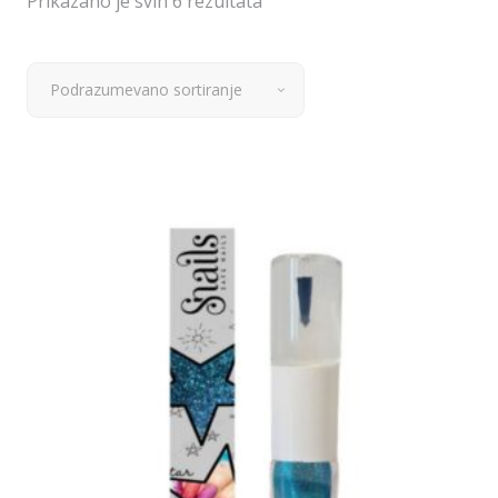
Prikazano je svih 6 rezultata
Podrazumevano sortiranje
Dodaj u korpu