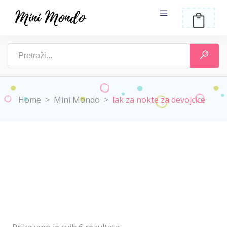
Home
>
Mini Mondo
>
lak za nokte za devojcice