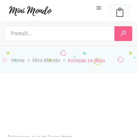
Home
>
Mini Mondo
>
kompas za decu