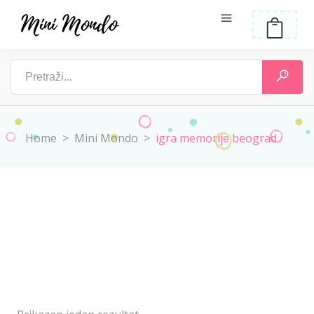
Home
>
Mini Mondo
>
igra memorije beograd