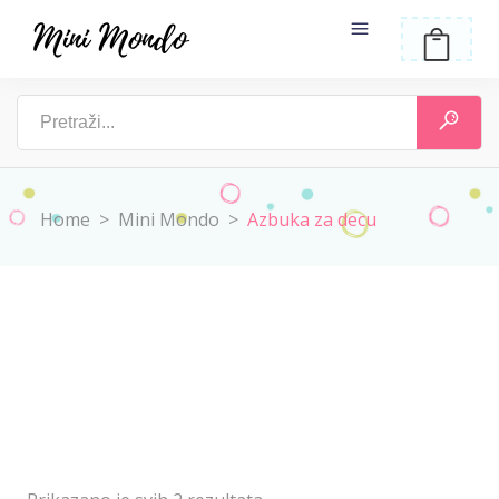
Home
>
Mini Mondo
>
Azbuka za decu