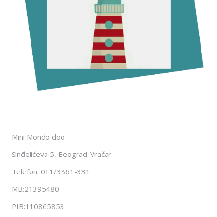
Mini Mondo doo
Sinđelićeva 5, Beograd-Vračar
Telefon: 011/3861-331
MB:21395480
PIB:110865853