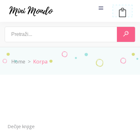
Home
>
Korpa
Dečije knjige