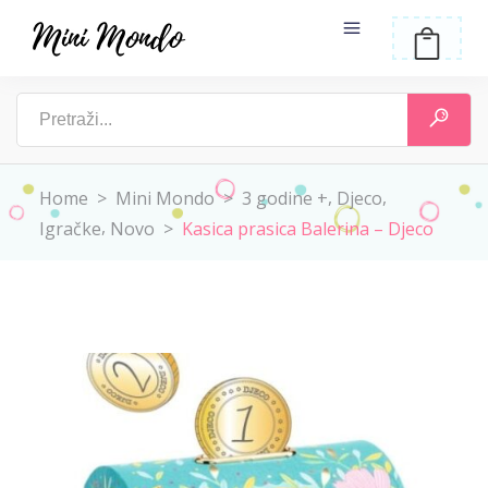
,
,
Home
>
Mini Mondo
>
3 godine +
Djeco
,
Igračke
Novo
>
Kasica prasica Balerina – Djeco