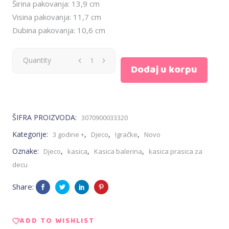
Širina pakovanja: 13,9 cm
Visina pakovanja: 11,7 cm
Dubina pakovanja: 10,6 cm
Kasica
Quantity
Dodaj u korpu
prasica
Balerina
ŠIFRA PROIZVODA:
3070900033320
-
Kategorije:
,
,
,
3 godine +
Djeco
Igračke
Novo
Djeco
Oznake:
,
,
,
Djeco
kasica
Kasica balerina
kasica prasica za
decu
quantity
Share:
ADD TO WISHLIST