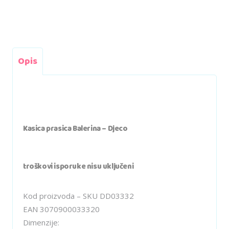
Opis
Kasica prasica Balerina – Djeco
troškovi isporuke nisu uključeni
Kod proizvoda – SKU
DD03332
EAN
3070900033320
Dimenzije: