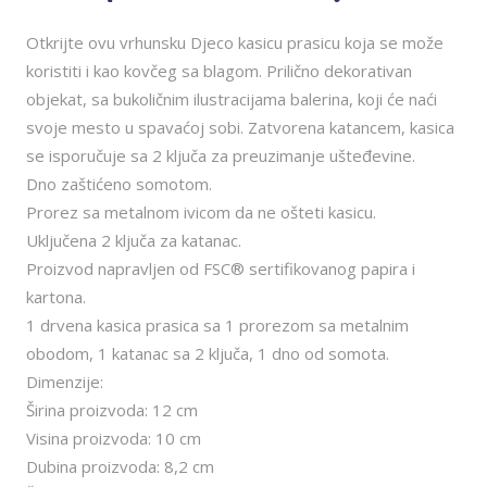
Otkrijte ovu vrhunsku Djeco kasicu prasicu koja se može
koristiti i kao kovčeg sa blagom. Prilično dekorativan
objekat, sa bukoličnim ilustracijama balerina, koji će naći
svoje mesto u spavaćoj sobi. Zatvorena katancem, kasica
se isporučuje sa 2 ključa za preuzimanje ušteđevine.
Dno zaštićeno somotom.
Prorez sa metalnom ivicom da ne ošteti kasicu.
Uključena 2 ključa za katanac.
Proizvod napravljen od FSC® sertifikovanog papira i
kartona.
1 drvena kasica prasica sa 1 prorezom sa metalnim
obodom, 1 katanac sa 2 ključa, 1 dno od somota.
Dimenzije:
Širina proizvoda: 12 cm
Visina proizvoda: 10 cm
Dubina proizvoda: 8,2 cm