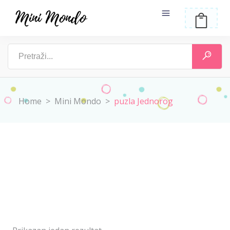
Home
>
Mini Mondo
>
puzla Jednorog