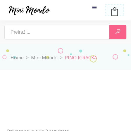
Home
>
Mini Mondo
>
PINO IGRACKA