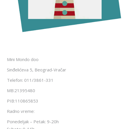
Mini Mondo doo
Sinđelićeva 5, Beograd-Vračar
Telefon: 011/3861-331
MB:21395480
PIB:110865853
Radno vreme:
Ponedeljak – Petak: 9-20h
Subota: 9-16h