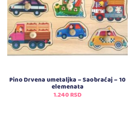
Dodaj u korpu
Pino Drvena umetaljka – Saobraćaj – 10
elemenata
1.240
RSD