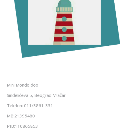
Mini Mondo doo
Sinđelićeva 5, Beograd-Vračar
Telefon: 011/3861-331
MB:21395480
PIB:110865853